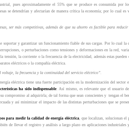
ustrial, pues aproximadamente el 55% que se produce es consumida por los
resas se detendrían y afectarían de manera crítica la economía; por lo cual es v
esas, ser más competitivas, además de que su ahorro es factible para reducir
de soportar y garantizar un funcionamiento fiable de sus cargas. Por lo cual la 
terrupciones, o perturbaciones como tensiones y deformaciones en la red, vari
 la tensión, la corriente o la frecuencia de la electricidad, además estas pueden 
paratos eléctricos o la compañía eléctrica.
l voltaje, la frecuencia y la continuidad del servicio eléctrico”.
rgía eléctrica tiene una fuerte participación en la modernización del sector e
cterísticas ha sido indispensable
. Así mismo, es relevante que el usuario de
a y su compromiso al adquirirla; de tal forma que sean conscientes y tengan el be
cuada y así minimizar el impacto de las distintas perturbaciones que se prese
os para medir la calidad de energía eléctrica
, que localizan, solucionan el
én de llevar el registro y análisis a largo plazo en aplicaciones industriales 