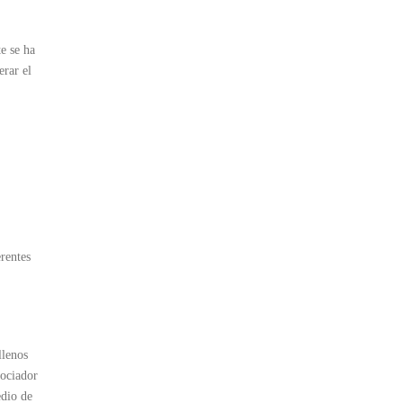
te se ha
erar el
erentes
llenos
rociador
edio de