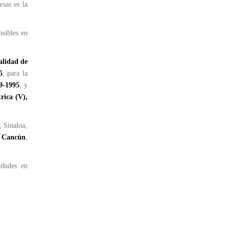
sas es la
nsibles en
alidad de
5
, para la
9-1995
, y
rica (V),
, Sinaloa,
n Cancún
,
 dudes en