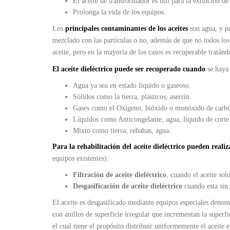
El aceite de transformador es útil para la extinción de
Prolonga la vida de los equipos.
Los
principales contaminantes de los aceites
son agua, y pa
mezclado con las partículas o no, además de que no todos los
aceite, pero en la mayoría de los casos es recuperable tratánd
El aceite dieléctrico puede ser recuperado cuando
se haya
Agua ya sea en estado líquido o gaseoso.
Sólidos como la tierra, plásticos, aserrín.
Gases como el Oxígeno, bióxido o monóxido de carbo
Líquidos como Anticongelante, agua, liquido de corte
Mixto como tierra, rebabas, agua.
Para la rehabilitación del aceite dieléctrico pueden reali
equipos existentes):
Filtración de aceite dieléctrico
, cuando el aceite sol
Desgasificación de aceite dieléctrico
cuando esta sin
El aceite es desgasificado mediante equipos especiales denomi
con anillos de superficie irregular que incrementan la superf
el cual tiene el propósito distribuir uniformemente el aceite