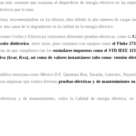
as más comunes que ocasiona el desperdicio de energía eléctrica en las empre
léctricos que la usan.
tinua, incrementándose en los últimos años debido al alto número de cargas se
ser una causa de la degradación en la calidad de la energía eléctrica
iones Civiles y Eléctricas) realizamos diferentes pruebas eléctricas, como la
C
eite dieléctrico
, entre otras, pues contamos con equipos como
el Fluke 173
demás de que cumplimos con los
estándares impuestos como el STD IEEE 115
a (kvar, Kva), así como de valores instantáneos tales como: tensión eléct
república mexicana como México D.F, Quintana Roo, Yucatán, Guerrero, Nayarit
cas empresas que realiza diversas
pruebas eléctricas y de mantenimiento e
eléctricas y de mantenimiento, como la Calidad de energía eléctrica, no