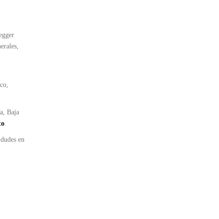
Megger
erales,
ico,
a, Baja
to
.
 dudes en