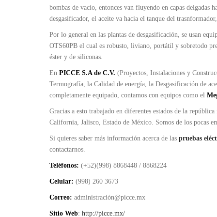
bombas de vacío, entonces van fluyendo en capas delgadas hacia
desgasificador, el aceite va hacia el tanque del trasnformador
Por lo general en las plantas de desgasificación, se usan equ
OTS60PB el cual es robusto, liviano, portátil y sobretodo pre
éster y de siliconas.
En
PICCE S.A de C.V.
(Proyectos, Instalaciones y Construcc
Termografía, la Calidad de energía, la Desgasificación de acei
completamente equipado, contamos con equipos como el
Me
Gracias a esto trabajado en diferentes estados de la repúbl
California, Jalisco, Estado de México. Somos de los pocas e
Si quieres saber más información acerca de las
pruebas eléc
contactarnos.
Teléfonos:
(+52)(998) 8868448 / 8868224
Celular:
(998) 260 3673
Correo:
administración@picce.mx
Sitio Web
:
http://picce.mx/