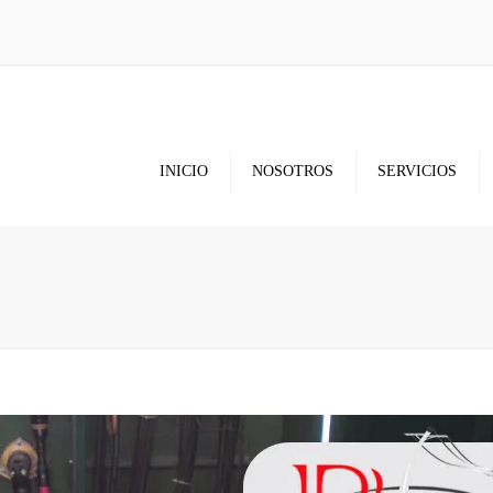
INICIO
NOSOTROS
SERVICIOS
Media y Baja Tensión
Diseño y Construcción
Trámites
Pruebas y Mantenimiento
Grúas