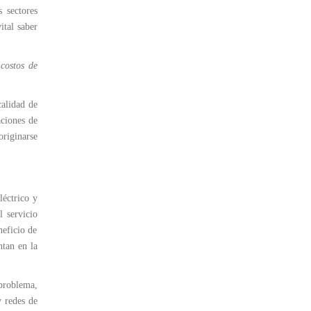
 sectores
ital saber
 costos de
calidad de
aciones de
originarse
léctrico y
l servicio
neficio de
ntan en la
 problema,
y redes de